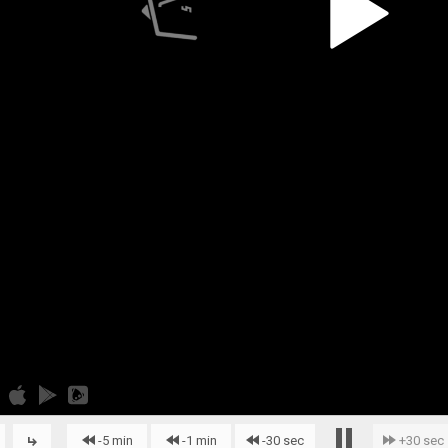
-5 min
-1 min
-30 sec
+30 sec