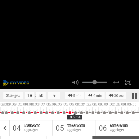
:
-5 min
-1 min
-30 sec
მოჭრა
06:00
07:00
08:00
09:00
10:00
11:00
12:00
13:00
14:00
15:00
16:00
17:00
18:00
19:00
20:00
21:00
22:00
23:00
00:00
01:00
02:00
03:00
04:00
05:00
18:50:20
04
05
06
Სამშაბათი
Ოთხშაბათი
Ხუთშაბათი
Აგვისტო
Აგვისტო
Აგვისტო